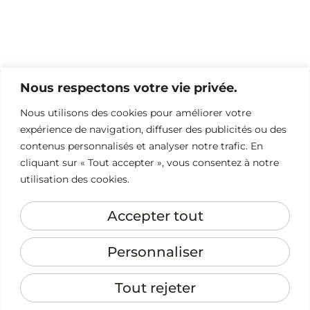
préparation mentale et le protocole
Mosaic® (moins connu que l'EMDR et tout
aussi efficace) une pour agir à la fois sur le
corps et l'esprit.
Mon approche est douce, humaine et
Nous respectons votre vie privée.
surtout personnalisée.
Nous utilisons des cookies pour améliorer votre
expérience de navigation, diffuser des publicités ou des
En cabinet à Rennes et ses environs, à
contenus personnalisés et analyser notre trafic. En
domicile ou àdistance après un premier
cliquant sur « Tout accepter », vous consentez à notre
rendez.
utilisation des cookies.
" Le véritable dépassement commence
Accepter tout
lorsque l'on cesse de lutter contre soi-
même."
Personnaliser
RESERVER MA SEANCE
Et si vous pouviez dépasser vos
Tout rejeter